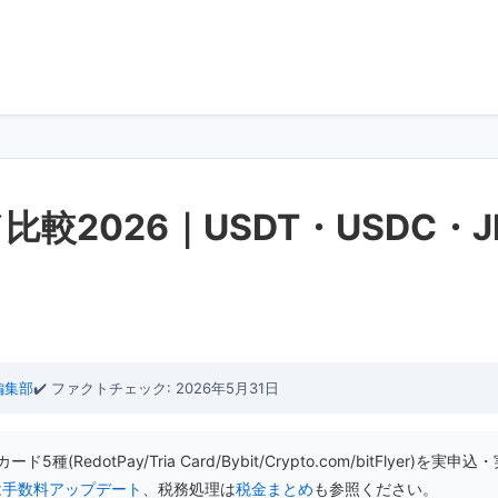
較2026｜USDT・USDC・
b 編集部
✔️ ファクトチェック: 2026年5月31日
edotPay/Tria Card/Bybit/Crypto.com/bitFlyer)を実申
は
手数料アップデート
、税務処理は
税金まとめ
も参照ください。