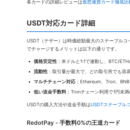
各カードの詳細レビューは
仮想通貨カード徹底比
USDT対応カード詳細
USDT（テザー）は時価総額最大のステーブルコ
でチャージするメリットは以下の通りです。
価格安定性
：米ドルと1:1で連動し、BTC/E
流動性
：取引量が最大で、どの取引所でも容
マルチチェーン対応
：Ethereum、Tron、B
低い送金手数料
：Tronチェーン利用で1円未
USDTの購入方法や送金手順は
USDTステーブル
RedotPay - 手数料0%の王道カード