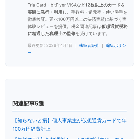
Tria Card・bitFlyer VISAなど
12枚以上のカードを
実際に発行・利用
し、手数料・還元率・使い勝手を
徹底検証。延べ100万円以上の決済実績に基づく実
体験レビューを提供。税金関連記事は
仮想通貨税務
に精通した税理士の監修
を受けています。
最終更新: 2026年4月1日 ｜
執筆者紹介
｜
編集ポリシ
ー
関連記事5選
【知らないと損】個人事業主が仮想通貨カードで年
100万円経費計上