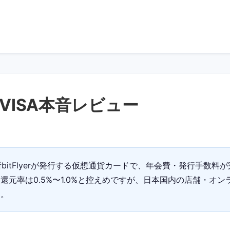
r VISA本音レビュー
た
内取引所bitFlyerが発行する仮想通貨カードで、年会費・発行
元率は0.5%〜1.0%と控えめですが、日本国内の店舗・オ
す。