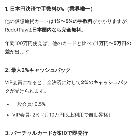
1. 日本円決済で手数料0%（業界唯一）
他の仮想通貨カードは
1%〜5%の手数料
がかかりますが、
RedotPayは
日本国内なら完全無料
。
年間100万円使えば、他のカードと比べて
1万円〜5万円の
差
が出ます。
2. 最大2%キャッシュバック
VIP会員になると、全決済に対して
2%のキャッシュバッ
ク
が受けられます。
一般会員: 0.5%
VIP会員: 2%（月10万円以上利用で自動昇格）
3. バーチャルカードが$10で即発行