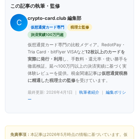
この記事の執筆・監修
crypto-card.club 編集部
C
仮想通貨カード専門
税理士監修
決済実績100万円超
仮想通貨カード専門の比較メディア。RedotPay・
Tria Card・bitFlyer VISAなど
12枚以上のカードを
実際に発行・利用
し、手数料・還元率・使い勝手を
徹底検証。延べ100万円以上の決済実績に基づく実
体験レビューを提供。税金関連記事は
仮想通貨税務
に精通した税理士の監修
を受けています。
最終更新: 2026年4月1日 ｜
執筆者紹介
｜
編集ポリシ
ー
免責事項：
本記事は2026年5月時点の情報に基づいています。仮