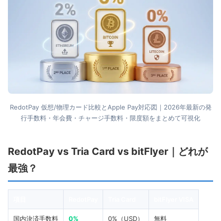
RedotPay 仮想/物理カード比較とApple Pay対応図｜2026年最新の発
行手数料・年会費・チャージ手数料・限度額をまとめて可視化
RedotPay vs Tria Card vs bitFlyer｜どれが
最強？
項目
RedotPay
Tria Card
bitFlyer VISA
国内決済手数料
0%
0%（USD）
無料