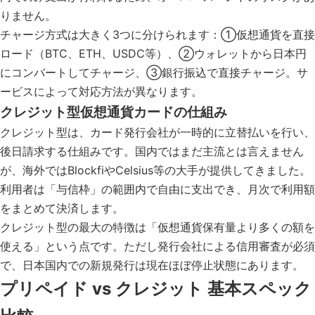
りません。
チャージ方式は大きく3つに分けられます：①仮想通貨を直接
ロード（BTC、ETH、USDC等）、②ウォレットから日本円
にコンバートしてチャージ、③銀行振込で直接チャージ。サ
ービスによって対応方法が異なります。
クレジット型仮想通貨カードの仕組み
クレジット型は、カード発行会社が一時的に立替払いを行い、
後日請求する仕組みです。国内ではまだ主流とは言えません
が、海外ではBlockfiやCelsius等の大手が提供してきました。
利用者は「与信枠」の範囲内で自由に支出でき、月次で利用額
をまとめて決済します。
クレジット型の最大の特徴は「仮想通貨保有量より多くの額を
使える」という点です。ただし発行会社による信用審査が必須
で、日本国内での新規発行は現在ほぼ停止状態にあります。
プリペイド vs クレジット 基本スペック