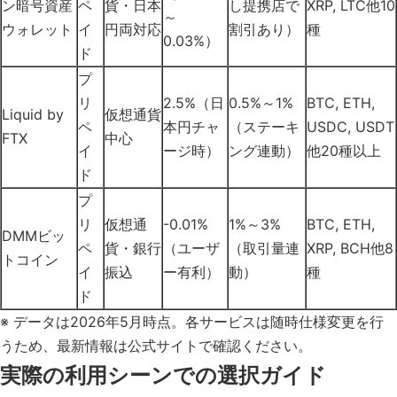
ン暗号資産
ペ
貨・日本
し提携店で
XRP, LTC他10
～
ウォレット
イ
円両対応
割引あり）
種
0.03%）
ド
プ
リ
2.5%（日
0.5%～1%
BTC, ETH,
Liquid by
仮想通貨
ペ
本円チャ
（ステーキ
USDC, USDT
FTX
中心
イ
ージ時）
ング連動）
他20種以上
ド
プ
リ
仮想通
-0.01%
1%～3%
BTC, ETH,
DMMビッ
ペ
貨・銀行
（ユーザ
（取引量連
XRP, BCH他8
トコイン
イ
振込
ー有利）
動）
種
ド
※ データは2026年5月時点。各サービスは随時仕様変更を行
うため、最新情報は公式サイトで確認ください。
実際の利用シーンでの選択ガイド