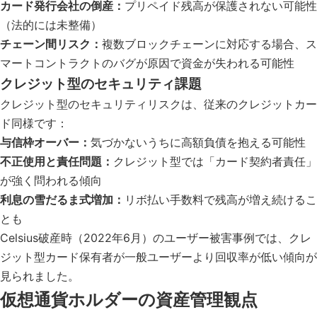
カード発行会社の倒産：
プリペイド残高が保護されない可能性
（法的には未整備）
チェーン間リスク：
複数ブロックチェーンに対応する場合、ス
マートコントラクトのバグが原因で資金が失われる可能性
クレジット型のセキュリティ課題
クレジット型のセキュリティリスクは、従来のクレジットカー
ド同様です：
与信枠オーバー：
気づかないうちに高額負債を抱える可能性
不正使用と責任問題：
クレジット型では「カード契約者責任」
が強く問われる傾向
利息の雪だるま式増加：
リボ払い手数料で残高が増え続けるこ
とも
Celsius破産時（2022年6月）のユーザー被害事例では、クレ
ジット型カード保有者が一般ユーザーより回収率が低い傾向が
見られました。
仮想通貨ホルダーの資産管理観点