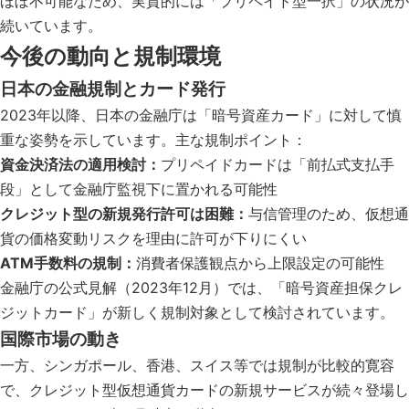
ほぼ不可能なため、実質的には「プリペイド型一択」の状況が
続いています。
今後の動向と規制環境
日本の金融規制とカード発行
2023年以降、日本の金融庁は「暗号資産カード」に対して慎
重な姿勢を示しています。主な規制ポイント：
資金決済法の適用検討：
プリペイドカードは「前払式支払手
段」として金融庁監視下に置かれる可能性
クレジット型の新規発行許可は困難：
与信管理のため、仮想通
貨の価格変動リスクを理由に許可が下りにくい
ATM手数料の規制：
消費者保護観点から上限設定の可能性
金融庁の公式見解（2023年12月）では、「暗号資産担保クレ
ジットカード」が新しく規制対象として検討されています。
国際市場の動き
一方、シンガポール、香港、スイス等では規制が比較的寛容
で、クレジット型仮想通貨カードの新規サービスが続々登場し