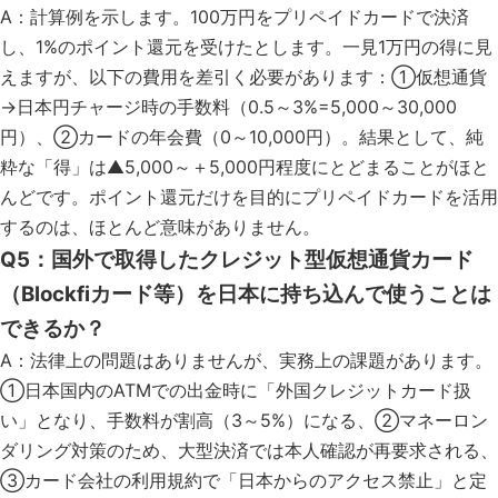
A：計算例を示します。100万円をプリペイドカードで決済
し、1%のポイント還元を受けたとします。一見1万円の得に見
えますが、以下の費用を差引く必要があります：①仮想通貨
→日本円チャージ時の手数料（0.5～3%=5,000～30,000
円）、②カードの年会費（0～10,000円）。結果として、純
粋な「得」は▲5,000～＋5,000円程度にとどまることがほと
んどです。ポイント還元だけを目的にプリペイドカードを活用
するのは、ほとんど意味がありません。
Q5：国外で取得したクレジット型仮想通貨カード
（Blockfiカード等）を日本に持ち込んで使うことは
できるか？
A：法律上の問題はありませんが、実務上の課題があります。
①日本国内のATMでの出金時に「外国クレジットカード扱
い」となり、手数料が割高（3～5%）になる、②マネーロン
ダリング対策のため、大型決済では本人確認が再要求される、
③カード会社の利用規約で「日本からのアクセス禁止」と定