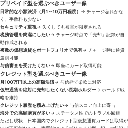
プリペイド型を選ぶべきユーザー像
日常的な小額決済（月1～10万円程度）
→ チャージ忘れがな
く、手数料も少ない
セキュリティ重視
→ 失くしても被害が限定される
税務管理を簡潔にしたい
→ チャージ時点で「売却」記録が自
動作成される
複数の仮想通貨をポートフォリオで保有
→ チャージ時に通貨
選別可能
与信審査を受けたくない
→ 即座にカード取得可能
クレジット型を選ぶべきユーザー像
月100万円以上の高額決済
→ 与信枠で柔軟に対応
仮想通貨を絶対に売却したくない長期ホルダー
→ ホールド戦
略を維持
クレジット履歴を積み上げたい
→ 与信スコア向上に寄与
海外での高額購買が多い
→ ステータス性でのトラブル回避
ただし現状、日本国内でクレジット型仮想通貨カードは取得が