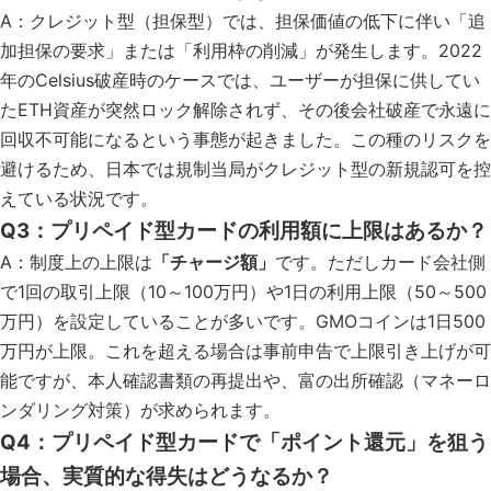
A：クレジット型（担保型）では、担保価値の低下に伴い「追
加担保の要求」または「利用枠の削減」が発生します。2022
年のCelsius破産時のケースでは、ユーザーが担保に供してい
たETH資産が突然ロック解除されず、その後会社破産で永遠に
回収不可能になるという事態が起きました。この種のリスクを
避けるため、日本では規制当局がクレジット型の新規認可を控
えている状況です。
Q3：プリペイド型カードの利用額に上限はあるか？
A：制度上の上限は
「チャージ額」
です。ただしカード会社側
で1回の取引上限（10～100万円）や1日の利用上限（50～500
万円）を設定していることが多いです。GMOコインは1日500
万円が上限。これを超える場合は事前申告で上限引き上げが可
能ですが、本人確認書類の再提出や、富の出所確認（マネーロ
ンダリング対策）が求められます。
Q4：プリペイド型カードで「ポイント還元」を狙う
場合、実質的な得失はどうなるか？