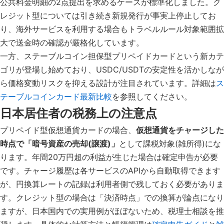
公共料金明細の2点提出を求めるケースが標準化しました。ク
レジット型については引き続き新規発行が事実上停止してお
り、海外サービスを利用する場合もトラベルルール対象範囲拡
大で送金時の確認が厳格化しています。
一方、ステーブルコイン担保型プリペイドカードという新カテ
ゴリが登場し始めており、USDC/USDTの安定性を活かしなが
ら価格変動リスクを抑える設計が注目されています。詳細は
ス
テーブルコインカード最新比較
を参照してください。
日本居住者の税務上の注意点
プリペイド型仮想通貨カードの場合、
仮想通貨をチャージした
時点で「暗号資産の売却(譲渡)」
として課税対象(雑所得)にな
ります。年間20万円超の利益が生じた場合は確定申告が必要
です。チャージ履歴は各サービスのAPIから自動取得できます
が、円換算レートの記録は利用者側で残しておく必要がありま
す。クレジット型の場合は「決済時点」での換算が論点になり
ますが、日本国内での実用例がほぼないため、税理士相談を推