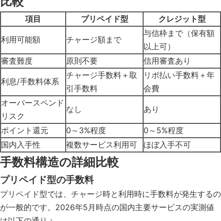
比較
項目
プリペイド型
クレジット型
与信枠まで（保有額
利用可能額
チャージ額まで
以上可）
審査難度
原則不要
信用審査あり
チャージ手数料＋取
リボ払い手数料＋年
利息/手数料体系
引手数料
会費
オーバースペンド
なし
あり
リスク
ポイント還元
0～3%程度
0～5%程度
国内入手性
複数サービス利用可
ほぼ入手不可
手数料構造の詳細比較
プリペイド型の手数料
プリペイド型では、チャージ時と利用時に手数料が発生するの
が一般的です。2026年5月時点の国内主要サービスの実測値
は以下の通り：