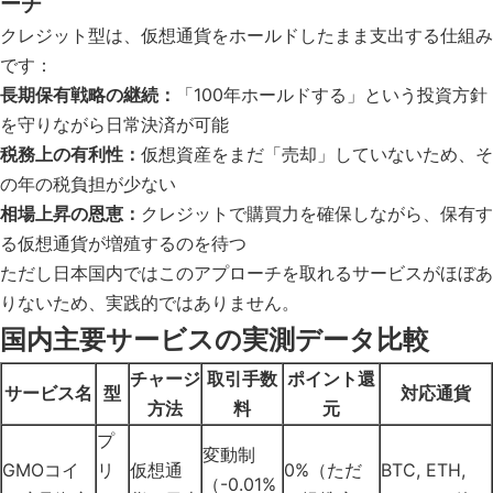
ーチ
クレジット型は、仮想通貨をホールドしたまま支出する仕組み
です：
長期保有戦略の継続：
「100年ホールドする」という投資方針
を守りながら日常決済が可能
税務上の有利性：
仮想資産をまだ「売却」していないため、そ
の年の税負担が少ない
相場上昇の恩恵：
クレジットで購買力を確保しながら、保有す
る仮想通貨が増殖するのを待つ
ただし日本国内ではこのアプローチを取れるサービスがほぼあ
りないため、実践的ではありません。
国内主要サービスの実測データ比較
チャージ
取引手数
ポイント還
サービス名
型
対応通貨
方法
料
元
プ
変動制
GMOコイ
リ
仮想通
0%（ただ
BTC, ETH,
（-0.01%