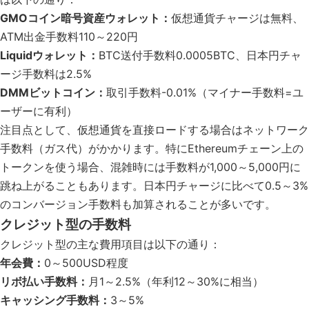
GMOコイン暗号資産ウォレット：
仮想通貨チャージは無料、
ATM出金手数料110～220円
Liquidウォレット：
BTC送付手数料0.0005BTC、日本円チャ
ージ手数料は2.5%
DMMビットコイン：
取引手数料-0.01%（マイナー手数料=ユ
ーザーに有利）
注目点として、仮想通貨を直接ロードする場合はネットワーク
手数料（ガス代）がかかります。特にEthereumチェーン上の
トークンを使う場合、混雑時には手数料が1,000～5,000円に
跳ね上がることもあります。日本円チャージに比べて0.5～3%
のコンバージョン手数料も加算されることが多いです。
クレジット型の手数料
クレジット型の主な費用項目は以下の通り：
年会費：
0～500USD程度
リボ払い手数料：
月1～2.5%（年利12～30%に相当）
キャッシング手数料：
3～5%