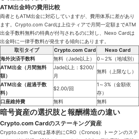
ATM出金時の費用比較
両者ともATM出金に対応していますが、費用体系に差があり
ます。Crypto.com Cardは上位ティアで月間一定額までATM
出金手数料無料の特典が付与されるのに対し、Nexo Cardは
出金時に一律手数料が発生する傾向にあります。
取引タイプ
Crypto.com Card
Nexo Card
海外決済手数料
無料（Jade以上）
0～2%（地域別）
ATM出金（月間無料
Jade以上：$200/
無料（上限なし）
額）
月
ATM出金（超過手数
1～3%（金額依
$2.00/回
料）
存）
口座維持費
無料
無料
暗号資産の選択肢と報酬構造の違い
Crypto.com Cardのステーキング資産
Crypto.com Cardは基本的にCRO（Cronos）トークンのステ