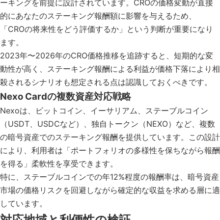
ーキングを前提に設計されています。CROの価格変動が直接
的にあなたのステーキング報酬額に影響を与えるため、
「CROの将来性をどう評価するか」という判断が重要になり
ます。
2023年〜2026年のCRO価格推移を追跡すると、短期的な変
動性が高く、ステーキング報酬による利益が価格下落により相
殺されるシナリオも想定される点は認識しておくべきです。
Nexo Cardの複数資産対応戦略
Nexoは、ビットコイン、イーサリアム、ステーブルコイン
（USDT、USDCなど）、独自トークン（NEXO）など、複数
の暗号資産でのステーキング報酬を提供しています。この設計
により、利用者は「ポートフォリオの多様性を保ちながら報酬
を得る」柔軟性を享受できます。
特に、ステーブルコインでの年12%程度の報酬率は、暗号資産
市場の価格リスクを回避しながら確定的な収益を求める層に適
しています。
対応地域と利便性の検証