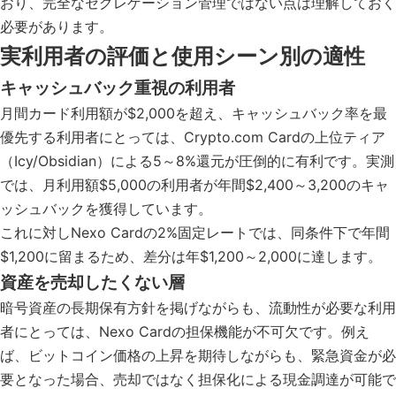
おり、完全なセグレゲーション管理ではない点は理解しておく
必要があります。
実利用者の評価と使用シーン別の適性
キャッシュバック重視の利用者
月間カード利用額が$2,000を超え、キャッシュバック率を最
優先する利用者にとっては、Crypto.com Cardの上位ティア
（Icy/Obsidian）による5～8%還元が圧倒的に有利です。実測
では、月利用額$5,000の利用者が年間$2,400～3,200のキャ
ッシュバックを獲得しています。
これに対しNexo Cardの2%固定レートでは、同条件下で年間
$1,200に留まるため、差分は年$1,200～2,000に達します。
資産を売却したくない層
暗号資産の長期保有方針を掲げながらも、流動性が必要な利用
者にとっては、Nexo Cardの担保機能が不可欠です。例え
ば、ビットコイン価格の上昇を期待しながらも、緊急資金が必
要となった場合、売却ではなく担保化による現金調達が可能で