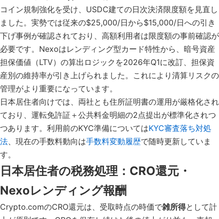
コイン規制強化を受け、USDC建ての日次決済限度額を見直し
ました。実勢では従来の$25,000/日から$15,000/日への引き
下げ事例が確認されており、高額利用者は限度額の事前確認が
必要です。Nexoはレンディング型カード特性から、暗号資産
担保価値（LTV）の算出ロジックを2026年Q1に改訂、担保資
産別の維持率が引き上げられました。これにより清算リスクの
管理がより重要になっています。
日本居住者向けでは、両社とも住所証明書の運用が厳格化され
ており、運転免許証＋公共料金明細の2点提出が標準化されつ
つあります。利用前のKYC準備については
KYC審査落ち対処
法
、現在の手数料動向は
手数料変動履歴
で随時更新していま
す。
日本居住者の税務処理：CRO還元・
Nexoレンディング報酬
Crypto.comのCRO還元は、受取時点の時価で
雑所得
として計