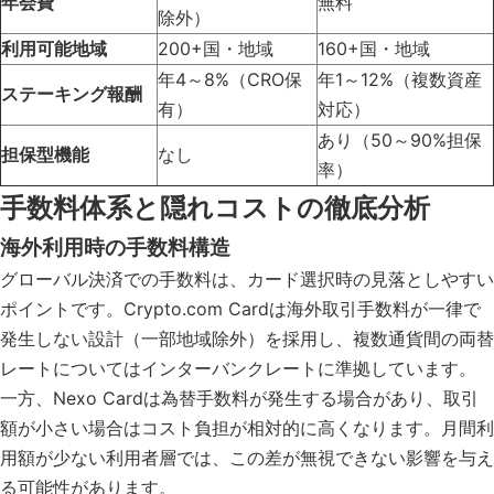
年会費
無料
除外）
利用可能地域
200+国・地域
160+国・地域
年4～8%（CRO保
年1～12%（複数資産
ステーキング報酬
有）
対応）
あり（50～90%担保
担保型機能
なし
率）
手数料体系と隠れコストの徹底分析
海外利用時の手数料構造
グローバル決済での手数料は、カード選択時の見落としやすい
ポイントです。Crypto.com Cardは海外取引手数料が一律で
発生しない設計（一部地域除外）を採用し、複数通貨間の両替
レートについてはインターバンクレートに準拠しています。
一方、Nexo Cardは為替手数料が発生する場合があり、取引
額が小さい場合はコスト負担が相対的に高くなります。月間利
用額が少ない利用者層では、この差が無視できない影響を与え
る可能性があります。