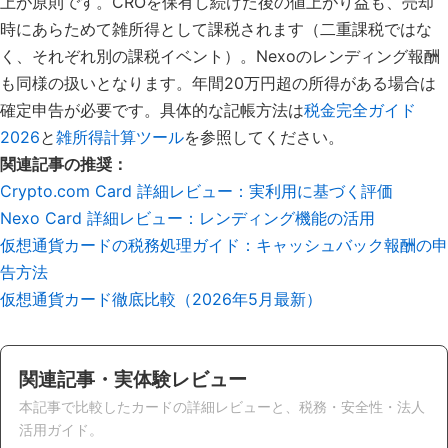
上が原則です。CROを保有し続けた後の値上がり益も、売却
時にあらためて雑所得として課税されます（二重課税ではな
く、それぞれ別の課税イベント）。Nexoのレンディング報酬
も同様の扱いとなります。年間20万円超の所得がある場合は
確定申告が必要です。具体的な記帳方法は
税金完全ガイド
2026
と
雑所得計算ツール
を参照してください。
関連記事の推奨：
Crypto.com Card 詳細レビュー：実利用に基づく評価
Nexo Card 詳細レビュー：レンディング機能の活用
仮想通貨カードの税務処理ガイド：キャッシュバック報酬の申
告方法
仮想通貨カード徹底比較（2026年5月最新）
関連記事・実体験レビュー
本記事で比較したカードの詳細レビューと、税務・安全性・法人
活用ガイド。