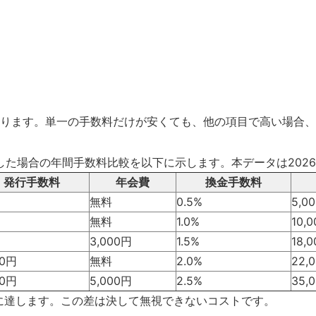
ります。単一の手数料だけが安くても、他の項目で高い場合、
した場合の年間手数料比較を以下に示します。本データは202
発行手数料
年会費
換金手数料
無料
0.5%
5,0
無料
1.0%
10,
3,000円
1.5%
18,
00円
無料
2.0%
22,
00円
5,000円
2.5%
35,
円に達します。この差は決して無視できないコストです。