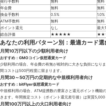
発行手数料
無料
無料
年会費
無料
無料
換金手数料
0.5%
1.0%
ATM手数料
無料
無料
ポイント還元
なし
最大1
総合評価
★★★★★
★★
あなたの利用パターン別：最適カード選
月間10万円以下の少額利用者向け
おすすめ：GMOコイン仮想通貨カード
少額利用の場合、年会費の有無が相対的に大きな負担になりま
間コストは500円程度に留まります。
月間30～50万円の定期的な中規模利用者向け
おすすめ：bitFlyer仮想通貨カード
中規模利用の場合、ATM提携数の豊富さと還元ポイント機能の価値
きます。年間推定コスト（ポイント還元差引後）は実質5,000～
月間100万円以上の大口利用者向け