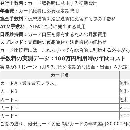
発行手数料
：カード取得時に発生する初期費用
年会費
：カード維持に必要な定期費用
換金手数料
：仮想通貨を法定通貨に変換する際の手数料
ATM手数料
：ATM出金時に発生する費用
口座維持費
：カード口座を保有するための月額費用
スプレッド
：売買時の仮想通貨と法定通貨の価格差
カード比較時には、これらすべてを総合的に判断する必要があ
手数料の実測データ：100万円利用時の年間コスト
実際の利用シーン（月8.3万円の定期的な換金・出金）を想定
カード名
カードA（業界最安クラス）
無料
カードB
無料
カードC
無料
カードD
2,0
カードE
5,0
ご覧の通り、最安カードと最高額カードの年間差は30,000