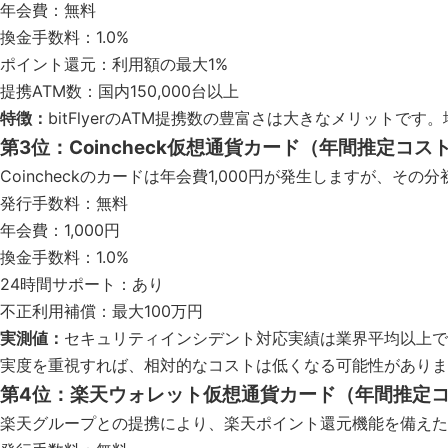
年会費：無料
換金手数料：1.0%
ポイント還元：利用額の最大1%
提携ATM数：国内150,000台以上
特徴：
bitFlyerのATM提携数の豊富さは大きなメリット
第3位：Coincheck仮想通貨カード（年間推定コスト
Coincheckのカードは年会費1,000円が発生しますが
発行手数料：無料
年会費：1,000円
換金手数料：1.0%
24時間サポート：あり
不正利用補償：最大100万円
実測値：
セキュリティインシデント対応実績は業界平均以上で
実度を重視すれば、相対的なコストは低くなる可能性がありま
第4位：楽天ウォレット仮想通貨カード（年間推定コス
楽天グループとの提携により、楽天ポイント還元機能を備えた