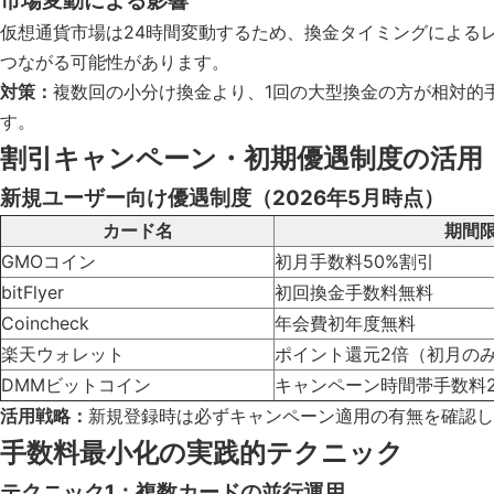
市場変動による影響
仮想通貨市場は24時間変動するため、換金タイミングによるレ
つながる可能性があります。
対策：
複数回の小分け換金より、1回の大型換金の方が相対的
す。
割引キャンペーン・初期優遇制度の活用
新規ユーザー向け優遇制度（2026年5月時点）
カード名
期間
GMOコイン
初月手数料50%割引
bitFlyer
初回換金手数料無料
Coincheck
年会費初年度無料
楽天ウォレット
ポイント還元2倍（初月の
DMMビットコイン
キャンペーン時間帯手数料2
活用戦略：
新規登録時は必ずキャンペーン適用の有無を確認し
手数料最小化の実践的テクニック
テクニック1：複数カードの並行運用