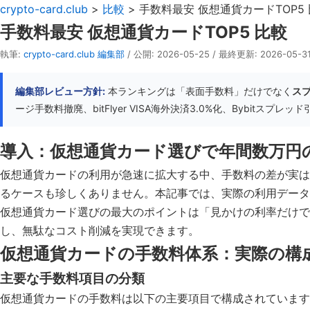
crypto-card.club
>
比較
> 手数料最安 仮想通貨カードTOP5
手数料最安 仮想通貨カードTOP5 比較
執筆:
crypto-card.club 編集部
/ 公開: 2026-05-25 / 最終更新: 2026-05-
編集部レビュー方針:
本ランキングは「表面手数料」だけでなく
ス
ージ手数料撤廃、bitFlyer VISA海外決済3.0%化、Bybitスプレ
導入：仮想通貨カード選びで年間数万円
仮想通貨カードの利用が急速に拡大する中、手数料の差が実は
るケースも珍しくありません。本記事では、実際の利用データ
仮想通貨カード選びの最大のポイントは「見かけの利率だけ
し、無駄なコスト削減を実現できます。
仮想通貨カードの手数料体系：実際の構
主要な手数料項目の分類
仮想通貨カードの手数料は以下の主要項目で構成されています