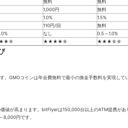
無料
無料
1,000円
無料
1.0%
1.5%
110円/回
無料
.0%
なし
0.5～1.0%
★★☆
★★★★☆
★★★☆☆
び
す。GMOコインは年会費無料で最小の換金手数料を実現してい
が高まります。bitFlyerは150,000台以上のATM提携
8,000円です。