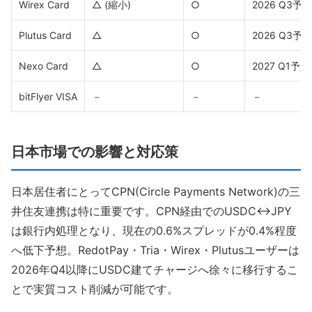
Wirex Card
△ (縮小)
○
2026 Q3予定
Plutus Card
△
○
2026 Q3予定
Nexo Card
△
○
2027 Q1予定
bitFlyer VISA
－
－
－
日本市場での影響と対応策
日本居住者にとってCPN(Circle Payments Network)の三
井住友連携は特に重要です。CPN経由でのUSDC↔JPY
は銀行内処理となり、現在の0.6%スプレッドが0.4%程度
へ低下予想。RedotPay・Tria・Wirex・Plutusユーザーは
2026年Q4以降にUSDC建てチャージへ徐々に移行するこ
とで実質コスト削減が可能です。