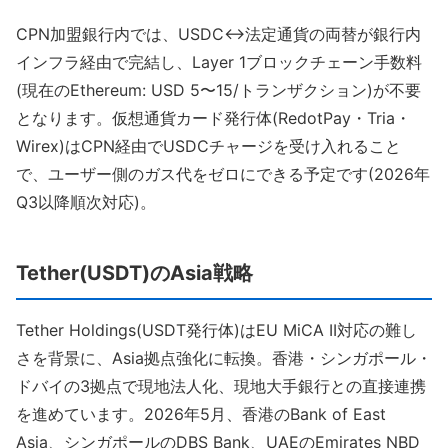
CPN加盟銀行内では、USDC↔法定通貨の両替が銀行内
インフラ経由で完結し、Layer 1ブロックチェーン手数料
(現在のEthereum: USD 5〜15/トランザクション)が不要
となります。仮想通貨カード発行体(RedotPay・Tria・
Wirex)はCPN経由でUSDCチャージを受け入れること
で、ユーザー側のガス代をゼロにできる予定です(2026年
Q3以降順次対応)。
Tether(USDT)のAsia戦略
Tether Holdings(USDT発行体)はEU MiCA II対応の難し
さを背景に、Asia拠点強化に転換。香港・シンガポール・
ドバイの3拠点で現地法人化、現地大手銀行との直接連携
を進めています。2026年5月、香港のBank of East
Asia、シンガポールのDBS Bank、UAEのEmirates NBD