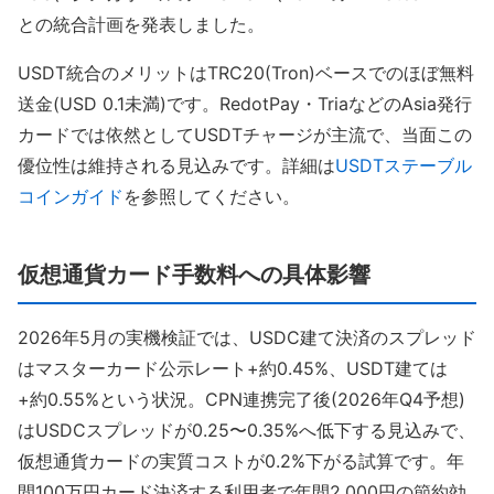
との統合計画を発表しました。
USDT統合のメリットはTRC20(Tron)ベースでのほぼ無料
送金(USD 0.1未満)です。RedotPay・TriaなどのAsia発行
カードでは依然としてUSDTチャージが主流で、当面この
優位性は維持される見込みです。詳細は
USDTステーブル
コインガイド
を参照してください。
仮想通貨カード手数料への具体影響
2026年5月の実機検証では、USDC建て決済のスプレッド
はマスターカード公示レート+約0.45%、USDT建ては
+約0.55%という状況。CPN連携完了後(2026年Q4予想)
はUSDCスプレッドが0.25〜0.35%へ低下する見込みで、
仮想通貨カードの実質コストが0.2%下がる試算です。年
間100万円カード決済する利用者で年間2,000円の節約効