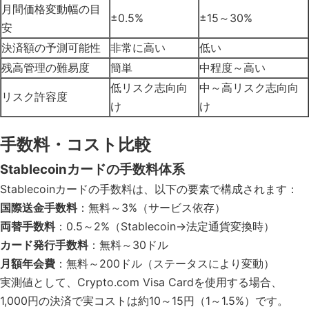
月間価格変動幅の目
±0.5%
±15～30%
安
決済額の予測可能性
非常に高い
低い
残高管理の難易度
簡単
中程度～高い
低リスク志向向
中～高リスク志向向
リスク許容度
け
け
手数料・コスト比較
Stablecoinカードの手数料体系
Stablecoinカードの手数料は、以下の要素で構成されます：
国際送金手数料
：無料～3%（サービス依存）
両替手数料
：0.5～2%（Stablecoin→法定通貨変換時）
カード発行手数料
：無料～30ドル
月額年会費
：無料～200ドル（ステータスにより変動）
実測値として、Crypto.com Visa Cardを使用する場合、
1,000円の決済で実コストは約10～15円（1～1.5%）です。