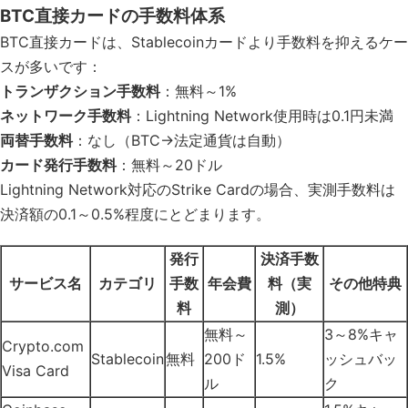
BTC直接カードの手数料体系
BTC直接カードは、Stablecoinカードより手数料を抑えるケー
スが多いです：
トランザクション手数料
：無料～1%
ネットワーク手数料
：Lightning Network使用時は0.1円未満
両替手数料
：なし（BTC→法定通貨は自動）
カード発行手数料
：無料～20ドル
Lightning Network対応のStrike Cardの場合、実測手数料は
決済額の0.1～0.5%程度にとどまります。
発行
決済手数
サービス名
カテゴリ
手数
年会費
料（実
その他特典
料
測）
無料～
3～8%キャ
Crypto.com
Stablecoin
無料
200ド
1.5%
ッシュバッ
Visa Card
ル
ク