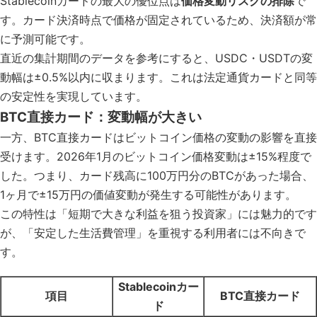
Stablecoinカードの最大の優位点は
価格変動リスクの排除
で
す。カード決済時点で価格が固定されているため、決済額が常
に予測可能です。
直近の集計期間のデータを参考にすると、USDC・USDTの変
動幅は±0.5%以内に収まります。これは法定通貨カードと同等
の安定性を実現しています。
BTC直接カード：変動幅が大きい
一方、BTC直接カードはビットコイン価格の変動の影響を直接
受けます。2026年1月のビットコイン価格変動は±15%程度で
した。つまり、カード残高に100万円分のBTCがあった場合、
1ヶ月で±15万円の価値変動が発生する可能性があります。
この特性は「短期で大きな利益を狙う投資家」には魅力的です
が、「安定した生活費管理」を重視する利用者には不向きで
す。
Stablecoinカー
項目
BTC直接カード
ド