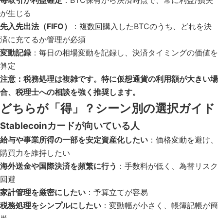
毎取引が利益確定
：BTC保有から決済時点で、常に利益/損失
が生じる
先入先出法（FIFO）
：複数回購入したBTCのうち、どれを決
済に充てるか管理が必須
変動記録
：毎日の相場変動を記録し、決済タイミングの価値を
算定
注意：税務処理は複雑です。特に仮想通貨の利用額が大きい場
合、税理士への相談を強く推奨します。
どちらが「得」？シーン別の選択ガイド
Stablecoinカードが向いている人
給与や事業所得の一部を安定資産化したい
：価格変動を避け、
購買力を維持したい
海外送金や国際決済を頻繁に行う
：手数料が低く、為替リスク
回避
家計管理を厳密にしたい
：予算立てが容易
税務処理をシンプルにしたい
：変動幅が小さく、帳簿記帳が簡