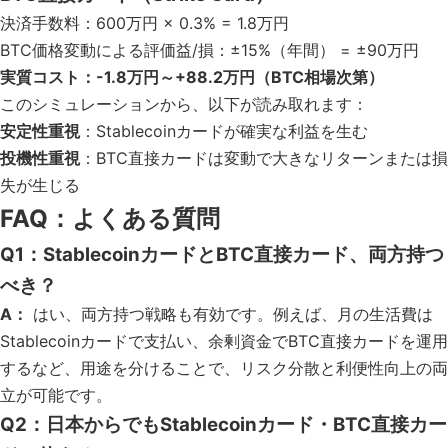
決済手数料：600万円 × 0.3% = 1.8万円
BTC価格変動による評価益/損：±15%（年間） = ±90万円
実質コスト：-1.8万円～+88.2万円（BTC相場次第）
このシミュレーションから、以下が読み取れます：
安定性重視
：Stablecoinカードが確実な利益を生む
投機性重視
：BTC直接カードは変動で大きなリターンまたは損
失が生じる
FAQ：よくある質問
Q1：StablecoinカードとBTC直接カード、両方持つ
べき？
A：
はい、両方持つ戦略も有効です。例えば、月の生活費は
Stablecoinカードで支払い、余剰資金でBTC直接カードを運用
するなど、用途を分けることで、リスク分散と利便性向上の両
立が可能です。
Q2：日本からでもStablecoinカード・BTC直接カー