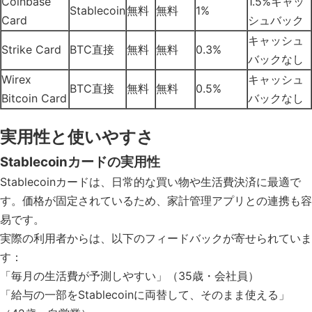
Coinbase
1.5%キャッ
Stablecoin
無料
無料
1%
Card
シュバック
キャッシュ
Strike Card
BTC直接
無料
無料
0.3%
バックなし
Wirex
キャッシュ
BTC直接
無料
無料
0.5%
Bitcoin Card
バックなし
実用性と使いやすさ
Stablecoinカードの実用性
Stablecoinカードは、日常的な買い物や生活費決済に最適で
す。価格が固定されているため、家計管理アプリとの連携も容
易です。
実際の利用者からは、以下のフィードバックが寄せられていま
す：
「毎月の生活費が予測しやすい」（35歳・会社員）
「給与の一部をStablecoinに両替して、そのまま使える」