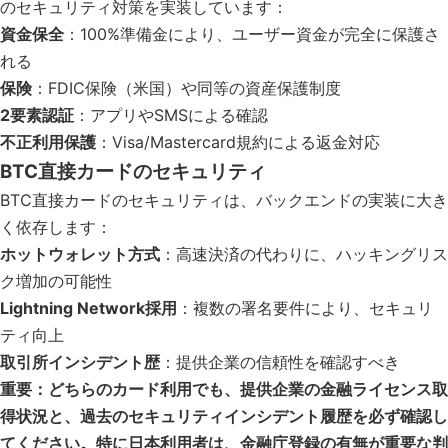
のセキュリティ対策を実装しています：
資金保全
：100%準備金により、ユーザー資金が完全に保護さ
れる
保険
：FDIC保険（米国）や同等の資産保護制度
2要素認証
：アプリやSMSによる確認
不正利用保護
：Visa/Mastercard規約による返金対応
BTC直接カードのセキュリティ
BTC直接カードのセキュリティは、バックエンドの実装に大き
く依存します：
ホットウォレット方式
：高速決済の代わりに、ハッキングリス
ク増加の可能性
Lightning Network採用
：複数の署名要件により、セキュリ
ティ向上
取引所インシデント歴
：提供企業の信頼性を確認すべき
重要：どちらのカード利用でも、提供企業の金融ライセンス取
得状況と、過去のセキュリティインシデント履歴を必ず確認し
てください。特に日本利用者は、金融庁登録の有無が重要な判