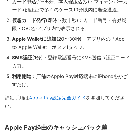
カード申込
(2〜5分、本人確認込み)：マイナンバーカ
ード+顔認証で多くのケース10分以内に審査通過。
仮想カード発行
(即時〜数十秒)：カード番号・有効期
限・CVCがアプリ内で表示される。
Apple Walletに追加
(20〜30秒)：アプリ内の「Add
to Apple Wallet」ボタン1タップ。
SMS認証
(1分)：登録電話番号にSMS送信→認証コード
入力。
利用開始
：店舗のApple Pay対応端末にiPhoneをかざ
すだけ。
詳細手順は
Apple Pay設定完全ガイド
を参照してくださ
い。
Apple Pay経由のキャッシュバック差