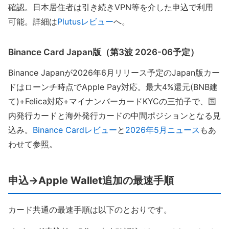
確認。日本居住者は引き続きVPN等を介した申込で利用
可能。詳細は
Plutusレビュー
へ。
Binance Card Japan版（第3波 2026-06予定）
Binance Japanが2026年6月リリース予定のJapan版カー
ドはローンチ時点でApple Pay対応。最大4%還元(BNB建
て)+Felica対応+マイナンバーカードKYCの三拍子で、国
内発行カードと海外発行カードの中間ポジションとなる見
込み。
Binance Cardレビュー
と
2026年5月ニュース
もあ
わせて参照。
申込→Apple Wallet追加の最速手順
カード共通の最速手順は以下のとおりです。