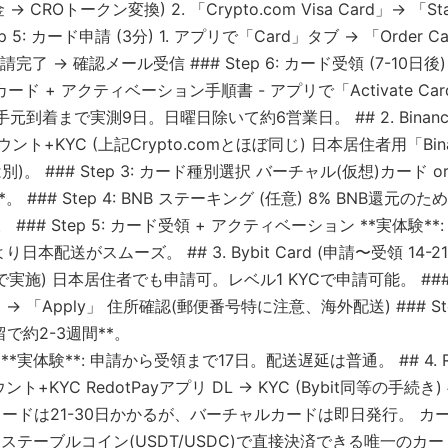
→ CROトークン変換) 2. 「Crypto.com Visa Card」→ 「S
 5: カード申請 (3分) 1. アプリで「Card」タブ → 「Order 
請完了 → 確認メール受信 ### Step 6: カード受領 (7-10日後
カード + アクティベーション手順書 - アプリで「Activate Car
手元到着まで実測9日。日曜日除いて約6営業日。 ## 2. Binance 
: アカウント+KYC (上記Crypto.comとほぼ同じ) 日本居住者用「Bi
とは別)。 ### Step 3: カード種別選択 バーチャル(仮想)カード
 ### Step 4: BNB ステーキング (任意) 8% BNB還元
相当)。 ### Step 5: カード受領 + アクティベーション **実体
り日本配送がスムーズ。 ## 3. Bybit Card (申請〜受領 14-21日)
トで実施) 日本居住者でも申請可。レベル1 KYCで申請可能。 ### St
→ 「Apply」 住所確認(郵便番号特に注意、海外配送) ### Ste
で約2-3週間**。
体験**: 申請から受領まで17日。配送遅延は普通。 ## 4. Red
アカウント+KYC RedotPayアプリ DL → KYC (Bybit同等の手続き)
理カードは21-30日かかるが、バーチャルカードは即日発行。 カ
テーブルコイン(USDT/USDC)で直接決済できる唯一のカード**。