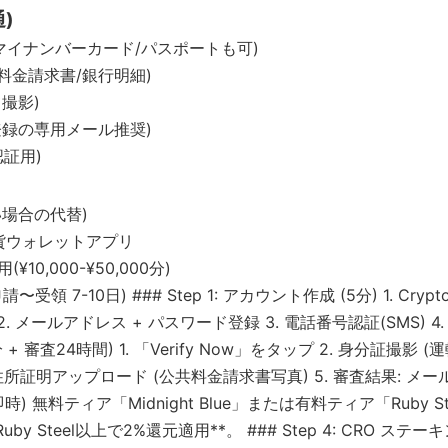
)
マイナンバーカード/パスポートも可)
料金請求書/銀行明細)
撮影)
登録の専用メール推奨)
証用)
場合の代替)
想通貨ウォレットアプリ
10,000-¥50,000分)
rd (申請〜受領 7-10日) ### Step 1: アカウント作成 (5分) 1. C
Play) 2. メールアドレス + パスワード登録 3. 電話番号認証(SMS)
5分 + 審査24時間) 1. 「Verify Now」をタップ 2. 身分証撮影 
 住所証明アップロード (公共料金請求書写真) 5. 審査結果: メール
(即時) 無料ティア「Midnight Blue」または有料ティア「Ruby St
*Ruby Steel以上で2%還元適用**。 ### Step 4: CRO ステーキ