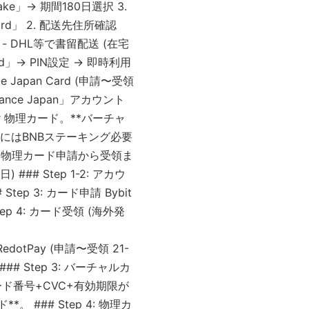
take」→ 期間180日選択 3.
Card」 2. 配送先住所確認
) - DHL等で書留配送 (在宅
d」→ PIN設定 → 即時利用
Japan Card (申請〜受領
nance Japan」アカウント
 or 物理カード。**バーチャ
のためにはBNBステーキング必要
験**: 物理カード申請から受領ま
 ### Step 1-2: アカウ
ep 3: カード申請 Bybit
p 4: カード受領 (海外発
otPay (申請〜受領 21-
 ### Step 3: バーチャルカ
ード番号+CVC+有効期限が
 ### Step 4: 物理カ