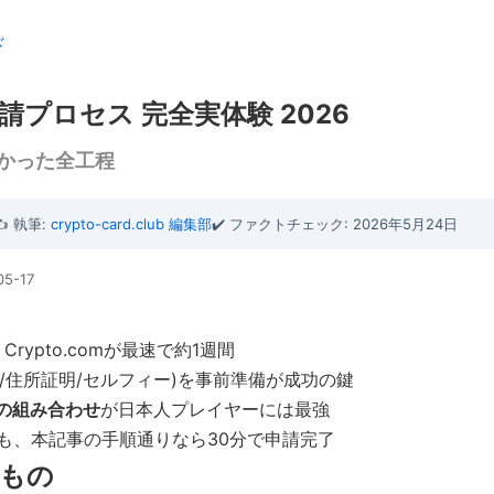
ド
プロセス 完全実体験 2026
かった全工程
✍️ 執筆:
crypto-card.club 編集部
✔️ ファクトチェック: 2026年5月24日
05-17
Crypto.comが最速で約1週間
証/住所証明/セルフィー)を事前準備が成功の鍵
ay の組み合わせ
が日本人プレイヤーには最強
も、本記事の手順通りなら30分で申請完了
もの