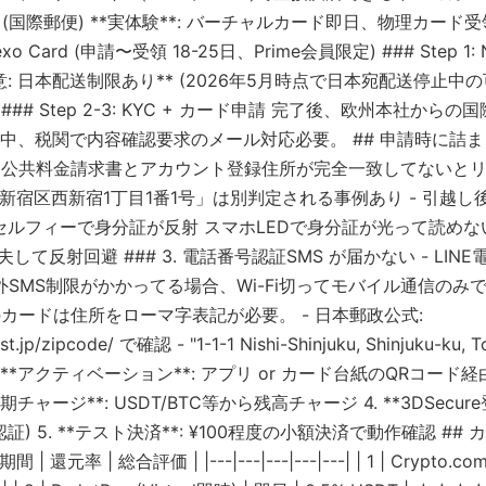
送 (国際郵便) **実体験**: バーチャルカード即日、物理カー
 Card (申請〜受領 18-25日、Prime会員限定) ### Step 1: 
意: 日本配送制限あり** (2026年5月時点で日本宛配送停止中
# Step 2-3: KYC + カード申請 完了後、欧州本社からの国
中、税関で内容確認要求のメール対応必要。 ## 申請時に詰まりや
 公共料金請求書とアカウント登録住所が完全一致してないとリジ
京都新宿区西新宿1丁目1番1号」は別判定される事例あり - 引越
. セルフィーで身分証が反射 スマホLEDで身分証が光って読めな
して反射回避 ### 3. 電話番号認証SMS が届かない - LINE
 - 海外SMS制限がかかってる場合、Wi-Fi切ってモバイル通信のみで
カードは住所をローマ字表記が必要。 - 日本郵政公式:
st.jp/zipcode/ で確認 - "1-1-1 Nishi-Shinjuku, Shinjuku-ku,
*アクティベーション**: アプリ or カード台紙のQRコード経由 2.
初期チャージ**: USDT/BTC等から残高チャージ 4. **3DSecu
) 5. **テスト決済**: ¥100程度の小額決済で動作確認 ##
 還元率 | 総合評価 | |---|---|---|---|---| | 1 | Crypto.com C