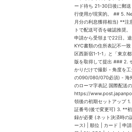
ード待ち 21-30日後に郵
行使用が現実的。 ## 5. Nexo
月分の利息獲得相当) **注
トで配送可否を確認推奨。 ##
申請から受領まで22日。途
KYC書類の住所表記不一致
区西新宿1-1-1」と「東
版を取得して提出 ### 2
かりだけで撮影 - 角度を工夫
の090/080/070必須)
のローマ字表記 国際配送の
https://www.post.japanpo
領後の初期セットアップ 1. *
証番号(後で変更可) 3. **
録が必要 (ネット決済時の認証
ース) | 順位 | カード | 申請期間 |