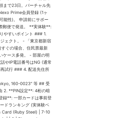
ド受領まで23日。バーチャル先
Nexo Prime会員登録 (1ヶ
の可能性)。 申請前にサポー
際郵便で発送。 **実体験**:
すいポイント ### 1.
ェクト。 - 「東京都新宿
し後すぐの場合、住民票最新
いケース多発。 - 部屋の明
電話やIP電話番号はNG (通常
再試行 ### 4. 配送先住所
 Tokyo, 160-0023" 等 ## 受
 **PIN設定**: 4桁の暗
re登録**: 一部カードは事前登
 カードランキング (実体験ベ
ard (Ruby Steel) | 7-10