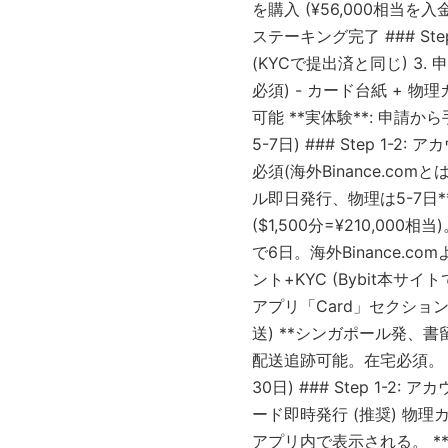
を購入 (¥56,000相当を入金 
ステーキング完了 ### Step
(KYCで提出済と同じ) 3. 申
必須) - カード台紙 + 物理
可能 **実体験**: 申請から
5-7日) ### Step 1-2
必須(海外Binance.com
ル即日発行、物理は5-7日**。
($1,500分=¥210,000
で6日。海外Binance.comよ
ント+KYC (Bybit本サイ
アプリ「Card」セクション 
送) **シンガポール発、書留
配送追跡可能。在宅必須。 **実
30日) ### Step 1-2: 
ード即時発行 (推奨) 物
アプリ内で表示される。 **ス