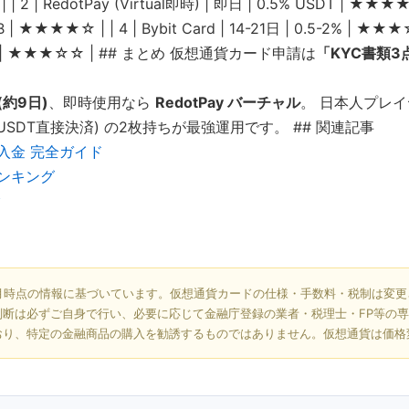
 2 | RedotPay (Virtual即時) | 即日 | 0.5% USDT | ★★★★★ 
 | ★★★★☆ | | 4 | Bybit Card | 14-21日 | 0.5-2% | ★★★☆☆
e限定) | ★★★☆☆ | ## まとめ 仮想通貨カード申請は
「KYC書類3点
 (約9日)
、即時使用なら
RedotPay バーチャル
。 日本人プレイヤー
y (USDT直接決済) の2枚持ちが最強運用です。 ## 関連記事
入金 完全ガイド
ンキング
験
5月時点の情報に基づいています。仮想通貨カードの仕様・手数料・税制は変
判断は必ずご自身で行い、必要に応じて金融庁登録の業者・税理士・FP等の
おり、特定の金融商品の購入を勧誘するものではありません。仮想通貨は価格