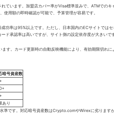
れています。加盟店カバー率がVisa標準並みで、ATMでの
、使用額の即時確認が可能で、予算管理が容易です。
ムでの決済成功率は95%以上です。ただし、日本国内のECサイト
カード承認率は高いですが、サイト側の設定依存度が大きいで
は安定しています。カード更新時の自動反映機能により、有効期限
応暗号資産数
+
0+
+
限あり
争力水準です。対応暗号資産数はCrypto.comやWirexに