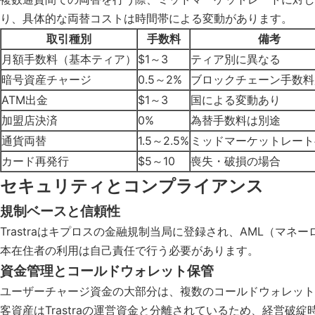
り、具体的な両替コストは時間帯による変動があります。
取引種別
手数料
備考
月額手数料（基本ティア）
$1～3
ティア別に異なる
暗号資産チャージ
0.5～2%
ブロックチェーン手数料
ATM出金
$1～3
国による変動あり
加盟店決済
0%
為替手数料は別途
通貨両替
1.5～2.5%
ミッドマーケットレート
カード再発行
$5～10
喪失・破損の場合
セキュリティとコンプライアンス
規制ベースと信頼性
Trastraはキプロスの金融規制当局に登録され、AML（
本在住者の利用は自己責任で行う必要があります。
資金管理とコールドウォレット保管
ユーザーチャージ資金の大部分は、複数のコールドウォレット
客資産はTrastraの運営資金と分離されているため、経営破