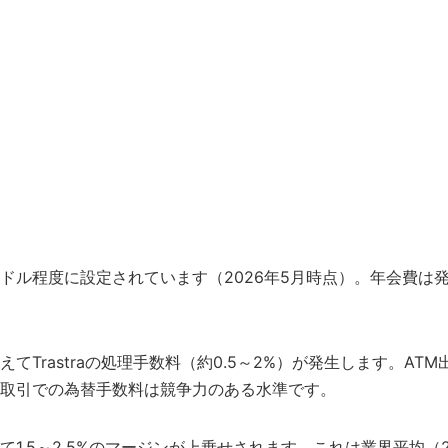
料は1～3ドル程度に設定されています（2026年5月時点）。年
Trastraの処理手数料（約0.5～2%）が発生します。AT
取引での為替手数料は競争力のある水準です。
1.5～2.5%のマージンが上乗せされます。これは業界平均