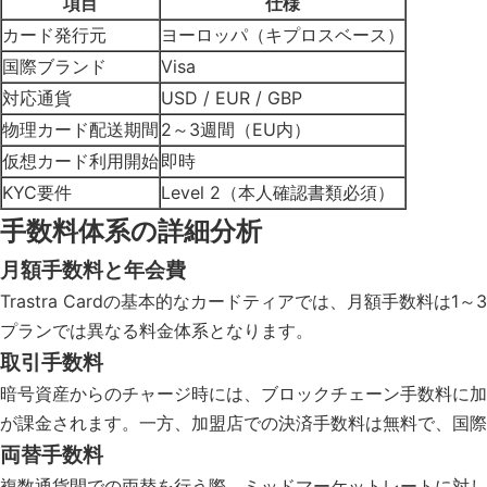
項目
仕様
カード発行元
ヨーロッパ（キプロスベース）
国際ブランド
Visa
対応通貨
USD / EUR / GBP
物理カード配送期間
2～3週間（EU内）
仮想カード利用開始
即時
KYC要件
Level 2（本人確認書類必須）
手数料体系の詳細分析
月額手数料と年会費
Trastra Cardの基本的なカードティアでは、月額手数
プランでは異なる料金体系となります。
取引手数料
暗号資産からのチャージ時には、ブロックチェーン手数料に加えて
が課金されます。一方、加盟店での決済手数料は無料で、国際
両替手数料
複数通貨間での両替を行う際、ミッドマーケットレートに対して