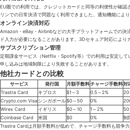
EU圏での利用では、クレジットカードと同等の利便性が確認さ
リンでの日常決済で問題なく利用できました。通知機能により
オンライン決済対応
Amazon・eBay・Airbnbなどの大手プラットフォー
ド入力が必要になることがあります。3Dセキュア対応により
サブスクリプション管理
定期課金サービス（Netflix・Spotify等）での利用
申し込みは地域制限により失敗することがあります。
他社カードとの比較
サービス
発行国
月額手数料
チャージ手数料
対
Trastra Card
キプロス
$1～3
0.5～2%
20
Crypto.com Visa
シンガポール
$0～50
0%
20
Wirex Card
イギリス
$0～10
1～2%
50
Coinbase Card
米国
$0
0%
制
Trastra Cardは月額手数料が低めで、チャージ手数料も競