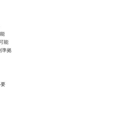
準
能
可能
制準拠
必要