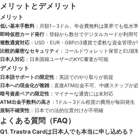
メリットとデメリット
メリット
低い基本手数料
：月額1～3ドル、年会費無料は業界でも低水
即時仮想カード発行
：登録から数分でデジタルカードが利用可
複数通貨対応
：USD・EUR・GBPの3通貨で柔軟な資金管理が
比較的厳密なセキュリティ
：コールドウォレット保管とEU規
日本人対応
：日本国籍ユーザーのKYC審査が可能
デメリット
日本語サポートの限定性
：英語でのやり取りが前提
日本への現金化が複雑
：直接ATM出金不可、中継ステップが
暗号資産ペアの限定性
：マイナーな通貨には未対応
ATM出金手数料の高さ
：1ドル～3ドル程度の費用が毎回発生
規制不確実性
：日本での法的位置付けが不明確
よくある質問（FAQ）
Q1. Trastra Cardは日本人でも本当に申し込める？