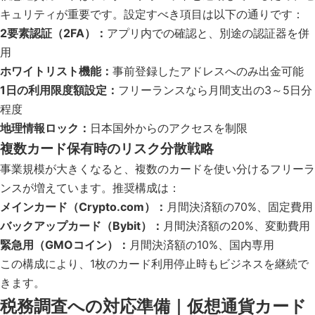
キュリティが重要です。設定すべき項目は以下の通りです：
2要素認証（2FA）：
アプリ内での確認と、別途の認証器を併
用
ホワイトリスト機能：
事前登録したアドレスへのみ出金可能
1日の利用限度額設定：
フリーランスなら月間支出の3～5日分
程度
地理情報ロック：
日本国外からのアクセスを制限
複数カード保有時のリスク分散戦略
事業規模が大きくなると、複数のカードを使い分けるフリーラ
ンスが増えています。推奨構成は：
メインカード（Crypto.com）：
月間決済額の70%、固定費用
バックアップカード（Bybit）：
月間決済額の20%、変動費用
緊急用（GMOコイン）：
月間決済額の10%、国内専用
この構成により、1枚のカード利用停止時もビジネスを継続で
きます。
税務調査への対応準備｜仮想通貨カード