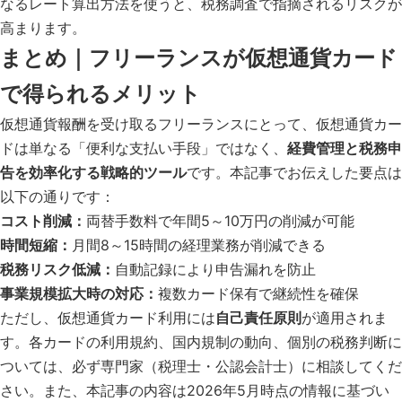
なるレート算出方法を使うと、税務調査で指摘されるリスクが
高まります。
まとめ｜フリーランスが仮想通貨カード
で得られるメリット
仮想通貨報酬を受け取るフリーランスにとって、仮想通貨カー
ドは単なる「便利な支払い手段」ではなく、
経費管理と税務申
告を効率化する戦略的ツール
です。本記事でお伝えした要点は
以下の通りです：
コスト削減：
両替手数料で年間5～10万円の削減が可能
時間短縮：
月間8～15時間の経理業務が削減できる
税務リスク低減：
自動記録により申告漏れを防止
事業規模拡大時の対応：
複数カード保有で継続性を確保
ただし、仮想通貨カード利用には
自己責任原則
が適用されま
す。各カードの利用規約、国内規制の動向、個別の税務判断に
ついては、必ず専門家（税理士・公認会計士）に相談してくだ
さい。また、本記事の内容は2026年5月時点の情報に基づい