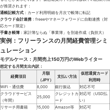
が推奨されます：
通帳記帳方式
：カード利用明細を月次で帳簿に転記
クラウド会計連携
：freeeやマネーフォワードに自動連携（対
応カード限定）
手書き帳簿
：家計簿ならぬ「事業簿」を別途作成（負担大）
実例：フリーランスの月間経費管理シミ
ュレーション
モデルケース：月間売上150万円のWebライター
想定する月間支出内訳：
月額
仮想通貨カード
経費項目
支払い方法
（JPY）
利用時
WiFi・通信費
8,000
銀行振込
対応不可
クラウドサービス
クレジットカ
対応可（USD払
25,000
（年間）
ード
い）
リサーチ用書籍
15,000
Amazon等
対応可