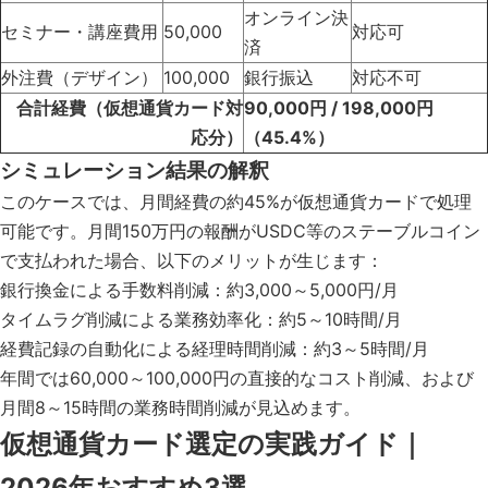
オンライン決
セミナー・講座費用
50,000
対応可
済
外注費（デザイン）
100,000
銀行振込
対応不可
合計経費（仮想通貨カード対
90,000円 / 198,000円
応分）
（45.4%）
シミュレーション結果の解釈
このケースでは、月間経費の約45%が仮想通貨カードで処理
可能です。月間150万円の報酬がUSDC等のステーブルコイン
で支払われた場合、以下のメリットが生じます：
銀行換金による手数料削減：約3,000～5,000円/月
タイムラグ削減による業務効率化：約5～10時間/月
経費記録の自動化による経理時間削減：約3～5時間/月
年間では60,000～100,000円の直接的なコスト削減、および
月間8～15時間の業務時間削減が見込めます。
仮想通貨カード選定の実践ガイド｜
2026年おすすめ3選