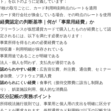
ト」を以下のように定義しています：
1枚の取引ごとに、カード利用時刻時点のレートを適用
カード発行会社が換金している場合、その時点のレートを使用
経費認定の判断基準｜何が「事業用経費」か
フリーランスが仮想通貨カードで購入したものが経費として認
定されるには、以下を満たす必要があります：
事業所得を得るための必要経費である
領収書・利用明細が保存されている
事業用途であることが明確である
法人・個人を問わず、支払先が適切である
認められやすい経費：
広告宣伝費、外注費、通信費、セミナー
参加費、ソフトウェア購入費
認められにくい経費：
食事代（接待交際費に該当し制限あ
り）、娯楽施設利用、個人的な消費品
区分記帳の実務ポイント
所得税法施行規則では、事業用と個人用の支出を明確に区分す
ることが要求されます。仮想通貨カド利用時は以下の記帳方法