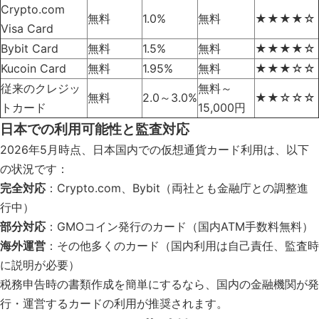
Crypto.com
無料
1.0%
無料
★★★★☆
Visa Card
Bybit Card
無料
1.5%
無料
★★★★☆
Kucoin Card
無料
1.95%
無料
★★★☆☆
従来のクレジッ
無料～
無料
2.0～3.0%
★★☆☆☆
トカード
15,000円
日本での利用可能性と監査対応
2026年5月時点、日本国内での仮想通貨カード利用は、以下
の状況です：
完全対応
：Crypto.com、Bybit（両社とも金融庁との調整進
行中）
部分対応
：GMOコイン発行のカード（国内ATM手数料無料）
海外運営
：その他多くのカード（国内利用は自己責任、監査時
に説明が必要）
税務申告時の書類作成を簡単にするなら、国内の金融機関が発
行・運営するカードの利用が推奨されます。