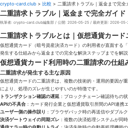
crypto-card.club
>
比較
> 二重請求トラブル｜返金まで完全
二重請求トラブル｜返金まで完全ガイド
執筆者: crypto-card.club編集部 / 公開: 2026-05-25 / 最終更新: 2026-0
二重請求トラブルとは｜仮想通貨カード
仮想通貨カード（暗号資産決済カード）の利用者が直面する「
発生する仕組みから返金までの完全な解決ステップまでを解説
仮想通貨カード利用時の二重請求の仕組
二重請求が発生する主な原因
仮想通貨カードの二重請求は、複数の技術的・運用的要因が重
により、処理のズレが生じやすいのが特徴です。
トランザクション確認の遅延
：ブロックチェーン確認待ちの状
APIの不具合
：カード発行企業と仮想通貨取引所間のAPI連携
ユーザー側の操作誤り
：ブラウザバック時の再送信やダブルク
決済ゲートウェイの同期ズレ
：複数の決済処理システムが同時
通信エラー時の自動リトライ
：決済失敗時の自動再処理機能の