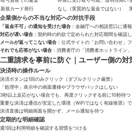
暗号資産での返金
即座に受け取り可能、透明性高い
新規カード発行
なし（実質的な返金ではない）
企業側からの不当な対応への対抗手段
「返金不可」の通知を受けた場合
：金融庁への相談窓口に通報
対応が遅い場合
：契約時の約款で定められた対応期間を確認し
メールが返ってこない場合
：公式サイトの「お問い合わせ」フ
それでも応答がない場合
：消費者庁の「消費者ホットライン」
二重請求を事前に防ぐ｜ユーザー側の対
決済時の操作ルール
決済ボタンは1回のみクリック（ダブルクリック厳禁）
「処理中」表示中の画面遷移やブラウザバックはしない
3秒以上反応がない場合でも、再度クリックする前に10秒待つ
重要な決済は通信が安定した環境（WiFiではなく有線推奨）
決済直後は明細画面を開かず、メール通知を待つ
定期的な明細確認
週1回は利用明細を確認する習慣をつける