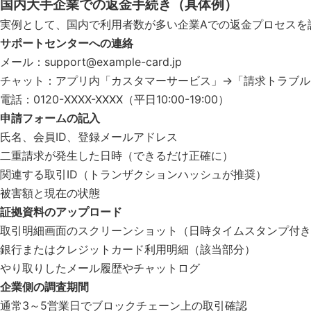
国内大手企業での返金手続き（具体例）
実例として、国内で利用者数が多い企業Aでの返金プロセスを
サポートセンターへの連絡
メール：
support@example-card.jp
チャット：アプリ内「カスタマーサービス」→「請求トラブル
電話：0120-XXXX-XXXX（平日10:00-19:00）
申請フォームの記入
氏名、会員ID、登録メールアドレス
二重請求が発生した日時（できるだけ正確に）
関連する取引ID（トランザクションハッシュが推奨）
被害額と現在の状態
証拠資料のアップロード
取引明細画面のスクリーンショット（日時タイムスタンプ付き
銀行またはクレジットカード利用明細（該当部分）
やり取りしたメール履歴やチャットログ
企業側の調査期間
通常3～5営業日でブロックチェーン上の取引確認