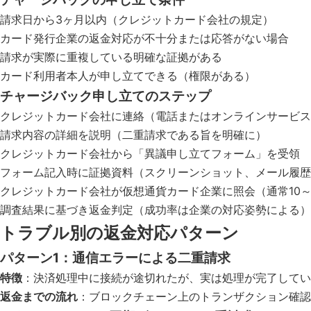
請求日から3ヶ月以内（クレジットカード会社の規定）
カード発行企業の返金対応が不十分または応答がない場合
請求が実際に重複している明確な証拠がある
カード利用者本人が申し立てできる（権限がある）
チャージバック申し立てのステップ
クレジットカード会社に連絡（電話またはオンラインサービス
請求内容の詳細を説明（二重請求である旨を明確に）
クレジットカード会社から「異議申し立てフォーム」を受領
フォーム記入時に証拠資料（スクリーンショット、メール履歴
クレジットカード会社が仮想通貨カード企業に照会（通常10～
調査結果に基づき返金判定（成功率は企業の対応姿勢による）
トラブル別の返金対応パターン
パターン1：通信エラーによる二重請求
特徴
：決済処理中に接続が途切れたが、実は処理が完了してい
返金までの流れ
：ブロックチェーン上のトランザクション確認