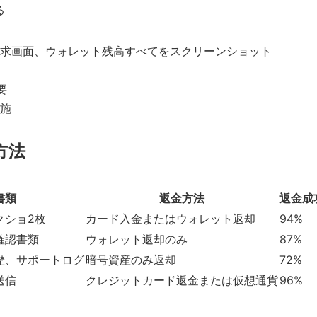
る
求画面、ウォレット残高すべてをスクリーンショット
要
施
方法
書類
返金方法
返金成
クショ2枚
カード入金またはウォレット返却
94%
確認書類
ウォレット返却のみ
87%
歴、サポートログ
暗号資産のみ返却
72%
送信
クレジットカード返金または仮想通貨
96%
）