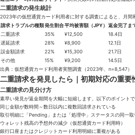
二重請求の発生統計
2023年の仮想通貨カード利用者に対する調査によると、月間
請求トラブルの種類
発生割合
平均被害額（JPY）
返金完了ま
二重請求
35%
¥12,500
18.4日
遅延請求
28%
¥8,900
12.1日
誤金額請求
22%
¥15,300
21.7日
その他
15%
¥9,200
14.5日
出典：仮想通貨カード利用者実態調査（2023年、n=8,547）
二重請求を発見したら｜初期対応の重要
二重請求の見分け方
素早い発見が返金期間を大幅に短縮します。以下のポイントで
同じ金額が数時間～数日以内に複数回請求されている
取引明細に「Pending」または「処理中」ステータスの同一
ウォレット残高の予想外の減少（仮想通貨カード利用時）
銀行口座またはクレジットカード利用明細に重複がある