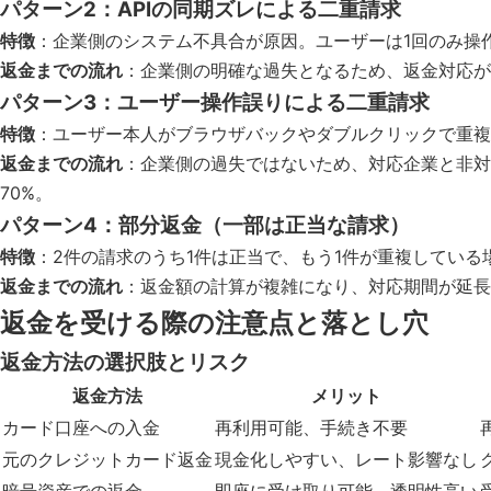
パターン2：APIの同期ズレによる二重請求
特徴
：企業側のシステム不具合が原因。ユーザーは1回のみ操
返金までの流れ
：企業側の明確な過失となるため、返金対応が
パターン3：ユーザー操作誤りによる二重請求
特徴
：ユーザー本人がブラウザバックやダブルクリックで重複
返金までの流れ
：企業側の過失ではないため、対応企業と非対
70%。
パターン4：部分返金（一部は正当な請求）
特徴
：2件の請求のうち1件は正当で、もう1件が重複している
返金までの流れ
：返金額の計算が複雑になり、対応期間が延長
返金を受ける際の注意点と落とし穴
返金方法の選択肢とリスク
返金方法
メリット
カード口座への入金
再利用可能、手続き不要
元のクレジットカード返金
現金化しやすい、レート影響なし