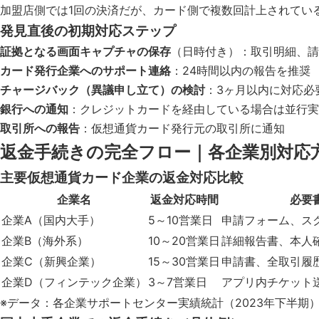
加盟店側では1回の決済だが、カード側で複数回計上されてい
発見直後の初期対応ステップ
証拠となる画面キャプチャの保存
（日時付き）：取引明細、請
カード発行企業へのサポート連絡
：24時間以内の報告を推奨
チャージバック（異議申し立て）の検討
：3ヶ月以内に対応必
銀行への通知
：クレジットカードを経由している場合は並行実
取引所への報告
：仮想通貨カード発行元の取引所に通知
返金手続きの完全フロー｜各企業別対応
主要仮想通貨カード企業の返金対応比較
企業名
返金対応時間
必要
企業A（国内大手）
5～10営業日
申請フォーム、ス
企業B（海外系）
10～20営業日
詳細報告書、本人
企業C（新興企業）
15～30営業日
申請書、全取引履
企業D（フィンテック企業）
3～7営業日
アプリ内チケット
※データ：各企業サポートセンター実績統計（2023年下半期