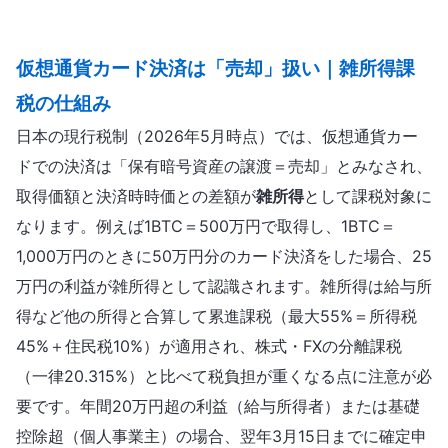
仮想通貨カード決済は「売却」扱い｜雑所得課
税の仕組み
日本の現行税制（2026年5月時点）では、仮想通貨カー
ドでの決済は「保有暗号資産の譲渡＝売却」とみなされ、
取得価額と決済時時価との差額が
雑所得
として課税対象に
なります。例えば1BTC＝500万円で取得し、1BTC＝
1,000万円のときに50万円分のカード決済をした場合、25
万円の利益が雑所得として認識されます。雑所得は給与所
得など他の所得と合算して累進課税（最大55%＝所得税
45%＋住民税10%）が適用され、株式・FXの分離課税
（一律20.315%）と比べて税負担が重くなる点に注意が必
要です。年間20万円超の利益（給与所得者）または基礎
控除超（個人事業主）の場合、翌年3月15日までに確定申