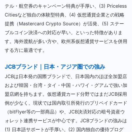
テル・航空券のキャンペーン特典が手厚い、(3) Priceless
Citiesなど独自の体験型特典、(4) 仮想通貨企業との戦略
提携（Mastercard Crypto Source）が活発、(5) ステー
ブルコイン決済への対応が早い、といった特徴がありま
す。海外渡航が多い方や、欧州系仮想通貨サービスを併用
する方に最適です。
JCBブランド｜日本・アジア圏での強み
JCBは日本発の国際ブランドで、日本国内のほぼ全加盟店
および韓国・台湾・タイ・中国・ハワイ・グアムで強い加
盟店網を持ちます。仮想通貨カード分野ではまだJCB採用
例が少なく、現状では国内取引所発行のプリペイドカード
（bitFlyer等の一部商品）や、JCB決済対応の暗号資産ウ
ォレット連携サービスが中心です。JCBブランドの強みは
(1) 日本語サポートが手厚い、(2) 国内独自の優待プログ