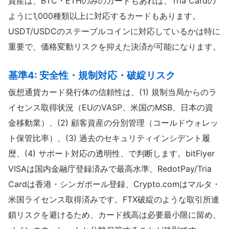
資産は、BTC・ETHのみのカードもあれば、Tria Cardの
ように1,000種類以上に対応するカードもあります。
USDT/USDCのステーブルコインに対応しているかは特に
重要で、価格変動リスクを抑えた決済が可能になります。
基準4: 安全性・規制対応・破綻リスク
仮想通貨カード発行体の信頼性は、(1) 規制当局からのラ
イセンス取得状況（EUのVASP、米国のMSB、日本の資
金移動業）、(2) 顧客資産の分別管理（コールドウォレッ
ト保管比率）、(3) 過去のセキュリティインシデント履
歴、(4) サポート対応の透明性、で判断します。bitFlyer
VISAは国内金融庁登録済みで最高水準、RedotPay/Tria
Cardは香港・シンガポール登録、Crypto.comはマルタ・
米国ライセンス取得済みです。FTX破綻のような取引所連
鎖リスクを避けるため、カード残高は必要最小限に留め、