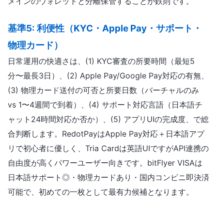
メインのウォレットと分離保管することが鉄則です。
基準5: 利便性（KYC・Apple Pay・サポート・
物理カード）
日常運用の快適さは、(1) KYC審査の所要時間（最短5
分〜最長3日）、(2) Apple Pay/Google Pay対応の有無、
(3) 物理カード送付の可否と所要日数（バーチャルのみ
vs 1〜4週間で到着）、(4) サポート対応言語（日本語チ
ャット24時間対応か否か）、(5) アプリUIの完成度、で総
合判断します。RedotPayはApple Pay対応＋日本語アプ
リで初心者に優しく、Tria Cardは英語UIですがAPI連携の
自由度が高くパワーユーザー向きです。bitFlyer VISAは
日本語サポート◎・物理カードあり・国内コンビニ即決済
可能で、初めての一枚として最有力候補となります。