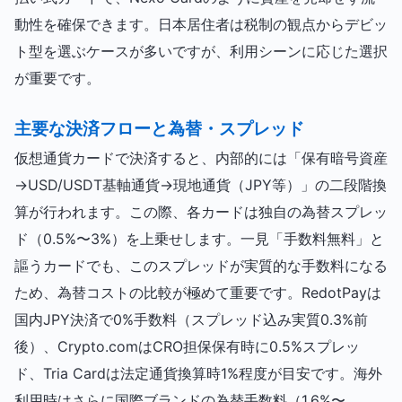
動性を確保できます。日本居住者は税制の観点からデビッ
ト型を選ぶケースが多いですが、利用シーンに応じた選択
が重要です。
主要な決済フローと為替・スプレッド
仮想通貨カードで決済すると、内部的には「保有暗号資産
→USD/USDT基軸通貨→現地通貨（JPY等）」の二段階換
算が行われます。この際、各カードは独自の為替スプレッ
ド（0.5%〜3%）を上乗せします。一見「手数料無料」と
謳うカードでも、このスプレッドが実質的な手数料になる
ため、為替コストの比較が極めて重要です。RedotPayは
国内JPY決済で0%手数料（スプレッド込み実質0.3%前
後）、Crypto.comはCRO担保保有時に0.5%スプレッ
ド、Tria Cardは法定通貨換算時1%程度が目安です。海外
利用時はさらに国際ブランドの為替手数料（1.6%〜