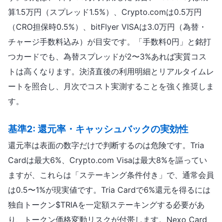
算1.5万円（スプレッド1.5%）、Crypto.comは0.5万円
（CRO担保時0.5%）、bitFlyer VISAは3.0万円（為替・
チャージ手数料込み）が目安です。「手数料0円」と銘打
つカードでも、為替スプレッドが2〜3%あれば実質コス
トは高くなります。決済直後の利用明細とリアルタイムレ
ートを照合し、月次でコスト実測することを強く推奨しま
す。
基準2: 還元率・キャッシュバックの実効性
還元率は表面の数字だけで判断するのは危険です。Tria
Cardは最大6%、Crypto.com Visaは最大8%を謳ってい
ますが、これらは「ステーキング条件付き」で、通常会員
は0.5〜1%が現実値です。Tria Cardで6%還元を得るには
独自トークン$TRIAを一定額ステーキングする必要があ
り、トークン価格変動リスクが付帯します。Nexo Card