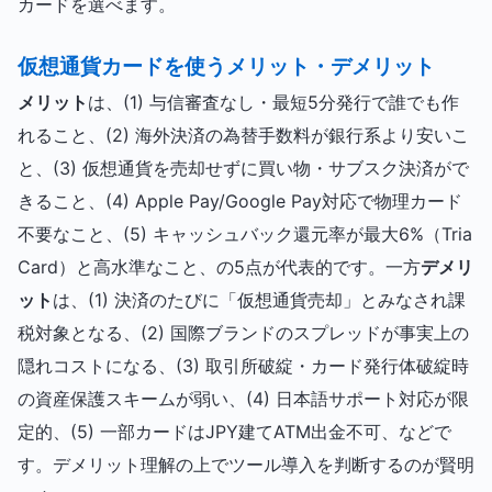
カードを選べます。
仮想通貨カードを使うメリット・デメリット
メリット
は、(1) 与信審査なし・最短5分発行で誰でも作
れること、(2) 海外決済の為替手数料が銀行系より安いこ
と、(3) 仮想通貨を売却せずに買い物・サブスク決済がで
きること、(4) Apple Pay/Google Pay対応で物理カード
不要なこと、(5) キャッシュバック還元率が最大6%（Tria
Card）と高水準なこと、の5点が代表的です。一方
デメリ
ット
は、(1) 決済のたびに「仮想通貨売却」とみなされ課
税対象となる、(2) 国際ブランドのスプレッドが事実上の
隠れコストになる、(3) 取引所破綻・カード発行体破綻時
の資産保護スキームが弱い、(4) 日本語サポート対応が限
定的、(5) 一部カードはJPY建てATM出金不可、などで
す。デメリット理解の上でツール導入を判断するのが賢明