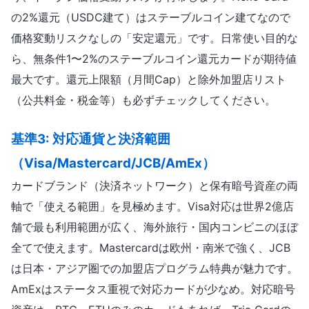
の2%還元（USDC建て）はステーブルコイン建てなので
価格変動リスクなしの「安定還元」です。日常使い目的な
ら、無条件1〜2%のステーブルコイン還元カードが期待値
最大です。還元上限額（月間Cap）と除外加盟店リスト
（公共料金・税金等）も必ずチェックしてください。
基準3: 対応通貨と決済範囲
（Visa/Mastercard/JCB/AmEx）
カードブランド（決済ネットワーク）と保有暗号資産の両
軸で「使える範囲」を見極めます。Visa対応は世界2億店
舗で最も利用範囲が広く、海外旅行・国内コンビニのほぼ
全てで使えます。Mastercardは欧州・南米で強く、JCB
は日本・アジア圏での加盟店プログラム特典が魅力です。
AmExはステータス重視で対応カードが少なめ。対応暗号