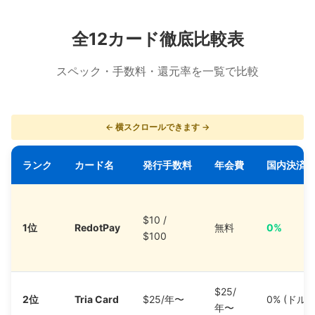
全12カード徹底比較表
スペック・手数料・還元率を一覧で比較
← 横スクロールできます →
ランク
カード名
発行手数料
年会費
国内決済
$10 /
1位
RedotPay
無料
0%
$100
$25/
2位
Tria Card
$25/年〜
0% (ドル)
年〜