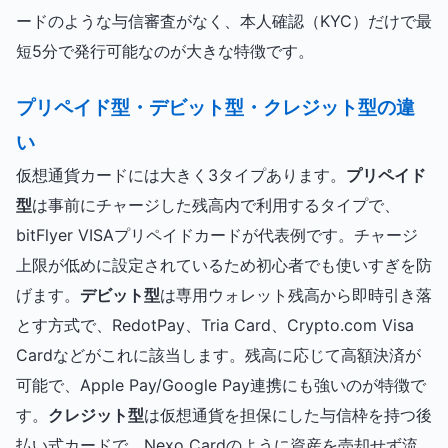
ードのような与信審査がなく、本人確認（KYC）だけで最
短5分で発行可能なのが大きな特徴です。
プリペイド型・デビット型・クレジット型の違
い
仮想通貨カードには大きく3タイプあります。
プリペイド
型
は事前にチャージした残高内で利用するタイプで、
bitFlyer VISAプリペイドカードが代表例です。チャージ
上限が低めに設定されているため初心者でも使いすぎを防
げます。
デビット型
は専用ウォレット残高から即時引き落
とす方式で、RedotPay、Tria Card、Crypto.com Visa
Cardなどがこれに該当します。残高に応じて高額決済が
可能で、Apple Pay/Google Pay連携にも強いのが特徴で
す。
クレジット型
は仮想通貨を担保にした与信枠を持つ後
払い式カードで、Nexo Cardのように資産を売却せず流