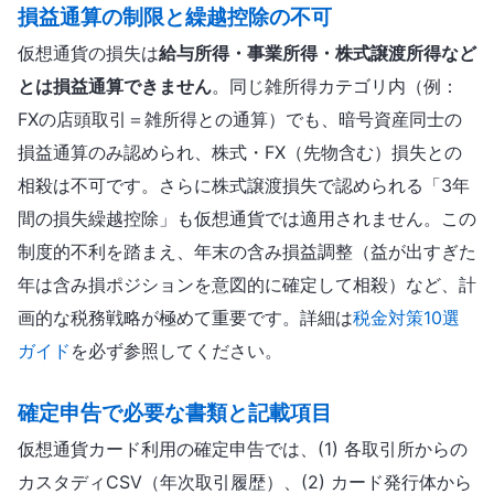
損益通算の制限と繰越控除の不可
仮想通貨の損失は
給与所得・事業所得・株式譲渡所得など
とは損益通算できません
。同じ雑所得カテゴリ内（例：
FXの店頭取引＝雑所得との通算）でも、暗号資産同士の
損益通算のみ認められ、株式・FX（先物含む）損失との
相殺は不可です。さらに株式譲渡損失で認められる「3年
間の損失繰越控除」も仮想通貨では適用されません。この
制度的不利を踏まえ、年末の含み損益調整（益が出すぎた
年は含み損ポジションを意図的に確定して相殺）など、計
画的な税務戦略が極めて重要です。詳細は
税金対策10選
ガイド
を必ず参照してください。
確定申告で必要な書類と記載項目
仮想通貨カード利用の確定申告では、(1) 各取引所からの
カスタディCSV（年次取引履歴）、(2) カード発行体から